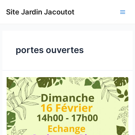
Aller
au
Site Jardin Jacoutot
Main
contenu
Men
portes ouvertes